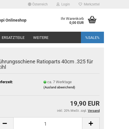
Österreich
Login
Merkzettel
Ihr Warenkorb
pi Onlineshop
0,00 EUR
ERSATZTEILE
WEITERE
%SALE%
ührungsschiene Ratioparts 40cm .325 für
ihl
eferzeit:
ca. 7 Werktage
(Ausland abweichend)
19,90 EUR
inkl. 20% MwSt. zzgl.
Versand