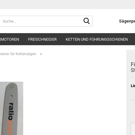
Suche...
Sägenpe
RMOTOREN
FREISCHNEIDER
KETTEN UND FÜHRUNGSSCHIENEN
»
ienen für Kettensägen
F
St
Li