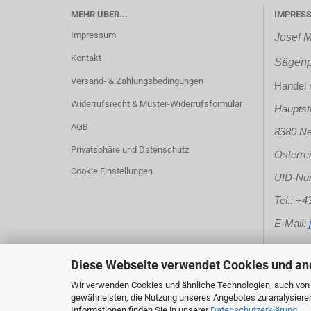
MEHR ÜBER...
IMPRES
Impressum
Josef M
Kontakt
Sägenp
Versand- & Zahlungsbedingungen
Handel m
Widerrufsrecht & Muster-Widerrufsformular
Hauptst
AGB
8380 Ne
Privatsphäre und Datenschutz
Österre
Cookie Einstellungen
UID-Nu
Tel.: +
E-Mail:
saeg
Diese Webseite verwendet Cookies und an
Wir verwenden Cookies und ähnliche Technologien, auch von D
gewährleisten, die Nutzung unseres Angebotes zu analysiere
Informationen finden Sie in unserer
Datenschutzerklärung
.