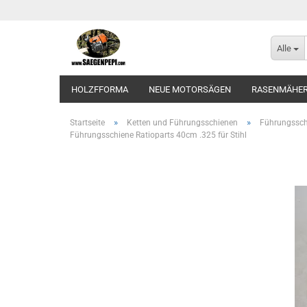
Alle
HOLZFFORMA
NEUE MOTORSÄGEN
RASENMÄHE
»
»
Startseite
Ketten und Führungsschienen
Führungssch
Führungsschiene Ratioparts 40cm .325 für Stihl