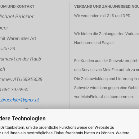
SUM UND KONTAKT
VERSAND UND ZAHLUNGSBEDING
Wir versenden mit GLS und DPD
ichael Brückler
epi
Wir bieten die Zahlungsarten Vorkas
it Waren aller Art
Nachname und Paypal
raße 23
umarkt an der Raab
Für Kunden aus der Schweiz empfehl
ich
den Service von
MeinEinkauf.ch
zu n
Die Zollabwicklung und Lieferung in 
mmer: ATU69916638
Schweiz wird dann gegen eine Gebüh
43 664 3976550
von MeinEinkauf.ch übernommen.
j.brueckler@gmx.at
enpepi@gmx.at
dere Technologien
rittanbietern, um die ordentliche Funktionsweise der Website zu
n und Ihnen ein bestmögliches Einkaufserlebnis bieten zu können. Weitere