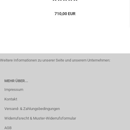
710,00 EUR
Weitere Informationen zu unserer Seite und unserem Unternehmen:
MEHR ÜBER...
Impressum
Kontakt
Versand- & Zahlungsbedingungen
Widerrufsrecht & Muster-Widerrufsformular
AGB