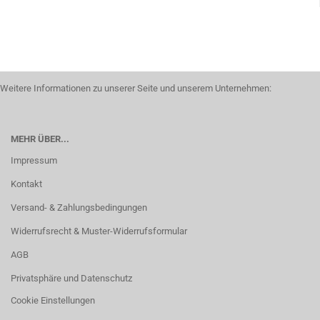
Weitere Informationen zu unserer Seite und unserem Unternehmen:
MEHR ÜBER...
Impressum
Kontakt
Versand- & Zahlungsbedingungen
Widerrufsrecht & Muster-Widerrufsformular
AGB
Privatsphäre und Datenschutz
Cookie Einstellungen