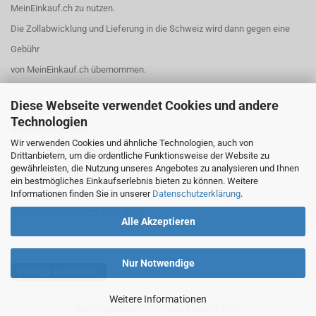
MeinEinkauf.ch
zu nutzen.
Die Zollabwicklung und Lieferung in die Schweiz wird dann gegen eine
Gebühr
von MeinEinkauf.ch übernommen.
Diese Webseite verwendet Cookies und andere
Technologien
BANKVERBINDUNG
Wir verwenden Cookies und ähnliche Technologien, auch von
Unser Bankverbindung:
Drittanbietern, um die ordentliche Funktionsweise der Website zu
gewährleisten, die Nutzung unseres Angebotes zu analysieren und Ihnen
Volksbank Wien
ein bestmögliches Einkaufserlebnis bieten zu können. Weitere
Kontoinhaber: Josef Brückler
Informationen finden Sie in unserer
Datenschutzerklärung
.
IBAN: AT28 4300 0423 9877 0000
Alle Akzeptieren
Nur Notwendige
Vertrag widerrufen
Weitere Informationen
Webshop erstellen
mit Gambio.de © 2026