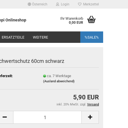
Österreich
Login
Merkzettel
Ihr Warenkorb
pi Onlineshop
0,00 EUR
ERSATZTEILE
WEITERE
%SALE%
chwertschutz 60cm schwarz
eferzeit:
ca. 7 Werktage
(Ausland abweichend)
5,90 EUR
inkl. 20% MwSt. zzgl.
Versand