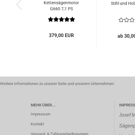
Kettensägenmotor
Stihl und Hol
G660 7,1 PS
379,00 EUR
ab 30,0
Weitere Informationen zu unserer Seite und unserem Unternehmen:
MEHR ÜBER...
IMPRES
Impressum
Josef M
Kontakt
Sägenp
Versand- & Zahlungsbedingungen