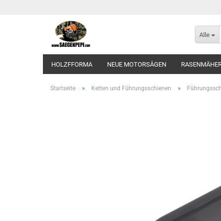
Alle
HOLZFFORMA
NEUE MOTORSÄGEN
RASENMÄHE
»
»
Startseite
Ketten und Führungsschienen
Führungssch