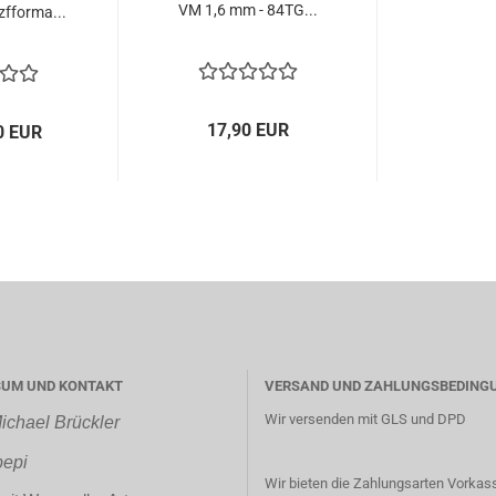
VM 1,6 mm - 84TG...
zfforma...
17,90 EUR
0 EUR
SUM UND KONTAKT
VERSAND UND ZAHLUNGSBEDING
Wir versenden mit GLS und DPD
ichael Brückler
epi
Wir bieten die Zahlungsarten Vorkas