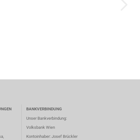
UNGEN
BANKVERBINDUNG
Unser Bankverbindung:
Volksbank Wien
sa,
Kontoinhaber: Josef Brückler