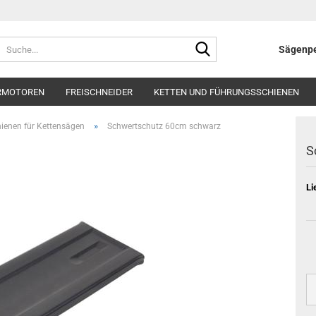
Suche...
Sägenpe
RMOTOREN
FREISCHNEIDER
KETTEN UND FÜHRUNGSSCHIENEN
»
ienen für Kettensägen
Schwertschutz 60cm schwarz
S
Li